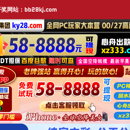
奖网站：bb28kj.com